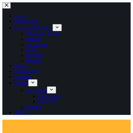
Saltar
al
contenido
Inicio
Institucional
Propuesta Educativa
Educación Inicial
Primaria
Secundaria
Inglés
Deportes
Pastoral
Galería
Inscripciones
Contacto
Ingreso
Secundaria
Ciclo Básico
2do Ciclo
Primaria
SIGED