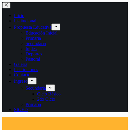
Saltar
al
contenido
Inicio
Institucional
Propuesta Educativa
Educación Inicial
Primaria
Secundaria
Inglés
Deportes
Pastoral
Galería
Inscripciones
Contacto
Ingreso
Secundaria
Ciclo Básico
2do Ciclo
Primaria
SIGED