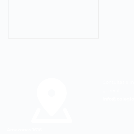
Consultas e I
general:
info@colegio
Amazonas 1616