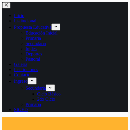
Saltar
al
contenido
Inicio
Institucional
Propuesta Educativa
Educación Inicial
Primaria
Secundaria
Inglés
Deportes
Pastoral
Galería
Inscripciones
Contacto
Ingreso
Secundaria
Ciclo Básico
2do Ciclo
Primaria
SIGED