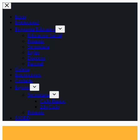
Saltar
al
contenido
Inicio
Institucional
Propuesta Educativa
Educación Inicial
Primaria
Secundaria
Inglés
Deportes
Pastoral
Galería
Inscripciones
Contacto
Ingreso
Secundaria
Ciclo Básico
2do Ciclo
Primaria
SIGED