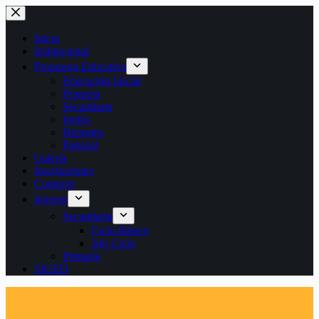
Saltar
al
contenido
Inicio
Institucional
Propuesta Educativa
Educación Inicial
Primaria
Secundaria
Inglés
Deportes
Pastoral
Galería
Inscripciones
Contacto
Ingreso
Secundaria
Ciclo Básico
2do Ciclo
Primaria
SIGED