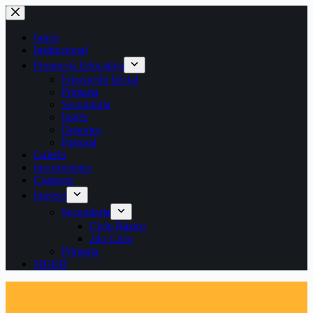
Saltar
al
contenido
Inicio
Institucional
Propuesta Educativa
Educación Inicial
Primaria
Secundaria
Inglés
Deportes
Pastoral
Galería
Inscripciones
Contacto
Ingreso
Secundaria
Ciclo Básico
2do Ciclo
Primaria
SIGED