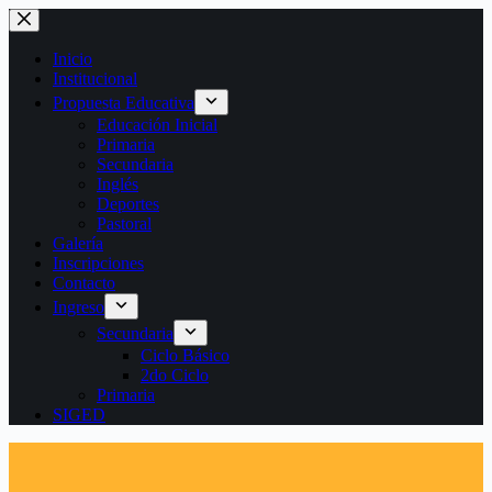
Saltar
al
contenido
Inicio
Institucional
Propuesta Educativa
Educación Inicial
Primaria
Secundaria
Inglés
Deportes
Pastoral
Galería
Inscripciones
Contacto
Ingreso
Secundaria
Ciclo Básico
2do Ciclo
Primaria
SIGED