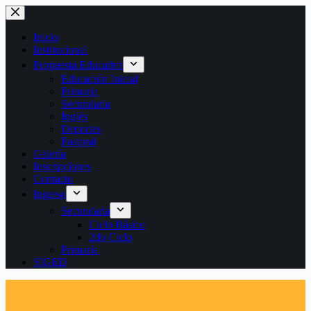
Saltar
al
contenido
Inicio
Institucional
Propuesta Educativa
Educación Inicial
Primaria
Secundaria
Inglés
Deportes
Pastoral
Galería
Inscripciones
Contacto
Ingreso
Secundaria
Ciclo Básico
2do Ciclo
Primaria
SIGED