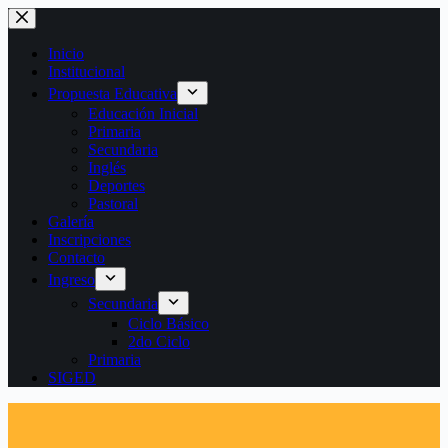
Saltar
al
contenido
Inicio
Institucional
Propuesta Educativa
Educación Inicial
Primaria
Secundaria
Inglés
Deportes
Pastoral
Galería
Inscripciones
Contacto
Ingreso
Secundaria
Ciclo Básico
2do Ciclo
Primaria
SIGED