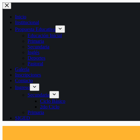
Saltar
al
contenido
Inicio
Institucional
Propuesta Educativa
Educación Inicial
Primaria
Secundaria
Inglés
Deportes
Pastoral
Galería
Inscripciones
Contacto
Ingreso
Secundaria
Ciclo Básico
2do Ciclo
Primaria
SIGED