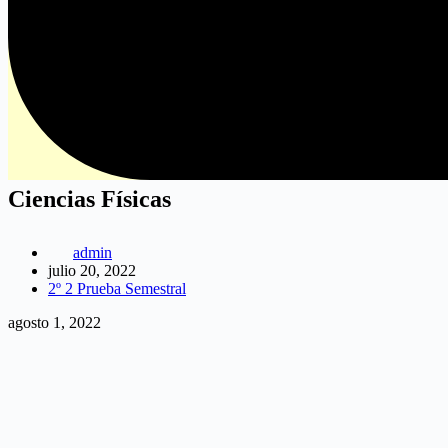
Ciencias Físicas
admin
julio 20, 2022
2º 2 Prueba Semestral
Ciencias
agosto 1, 2022
Físicas