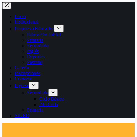
Saltar
al
contenido
Inicio
Institucional
Propuesta Educativa
Educación Inicial
Primaria
Secundaria
Inglés
Deportes
Pastoral
Galería
Inscripciones
Contacto
Ingreso
Secundaria
Ciclo Básico
2do Ciclo
Primaria
SIGED