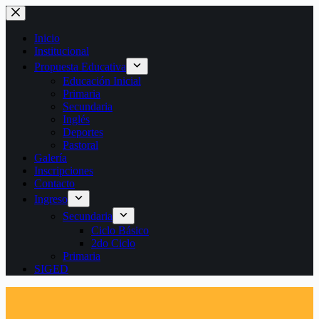
Saltar
al
contenido
Inicio
Institucional
Propuesta Educativa
Educación Inicial
Primaria
Secundaria
Inglés
Deportes
Pastoral
Galería
Inscripciones
Contacto
Ingreso
Secundaria
Ciclo Básico
2do Ciclo
Primaria
SIGED