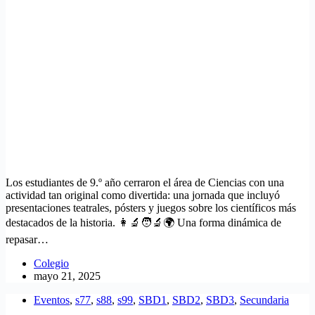
Los estudiantes de 9.º año cerraron el área de Ciencias con una
actividad tan original como divertida: una jornada que incluyó
presentaciones teatrales, pósters y juegos sobre los científicos más
destacados de la historia. 👩‍🔬🧑‍🔬🌍 Una forma dinámica de
repasar…
Colegio
mayo 21, 2025
Eventos
,
s77
,
s88
,
s99
,
SBD1
,
SBD2
,
SBD3
,
Secundaria