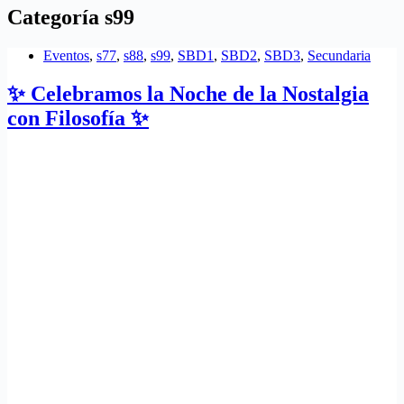
Categoría
s99
Eventos
,
s77
,
s88
,
s99
,
SBD1
,
SBD2
,
SBD3
,
Secundaria
✨ Celebramos la Noche de la Nostalgia
con Filosofía ✨