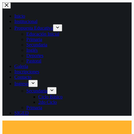
Saltar
al
contenido
Inicio
Institucional
Propuesta Educativa
Educación Inicial
Primaria
Secundaria
Inglés
Deportes
Pastoral
Galería
Inscripciones
Contacto
Ingreso
Secundaria
Ciclo Básico
2do Ciclo
Primaria
SIGED