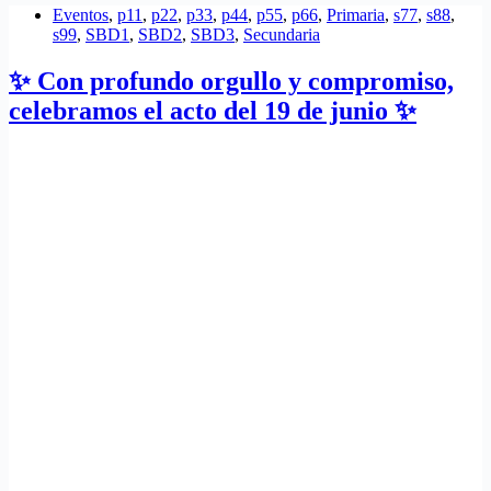
Eventos
,
p11
,
p22
,
p33
,
p44
,
p55
,
p66
,
Primaria
,
s77
,
s88
,
s99
,
SBD1
,
SBD2
,
SBD3
,
Secundaria
✨ Con profundo orgullo y compromiso,
celebramos el acto del 19 de junio ✨