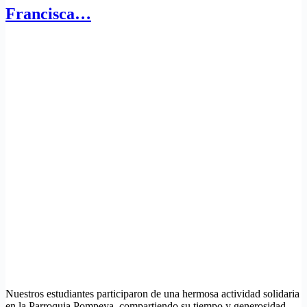
Francisca…
Nuestros estudiantes participaron de una hermosa actividad solidaria
en la Parroquia Pompeya, compartiendo su tiempo y generosidad