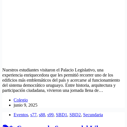
Nuestros estudiantes visitaron el Palacio Legislativo, una
experiencia enriquecedora que les permitió recorrer uno de los
edificios más emblemáticos del país y acercarse al funcionamiento
del sistema democrático uruguayo. Entre historia, arquitectura y
participación ciudadana, vivieron una jornada llena de…
Colegio
junio 9, 2025
Eventos
,
s77
,
s88
,
s99
,
SBD1
,
SBD2
,
Secundaria