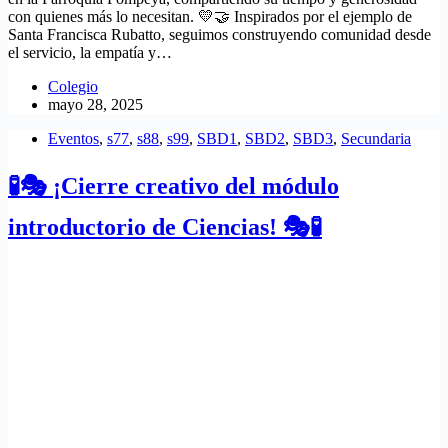
con quienes más lo necesitan. 💛🤝 Inspirados por el ejemplo de
Santa Francisca Rubatto, seguimos construyendo comunidad desde
el servicio, la empatía y…
Colegio
mayo 28, 2025
Eventos
,
s77
,
s88
,
s99
,
SBD1
,
SBD2
,
SBD3
,
Secundaria
🧪🎭 ¡Cierre creativo del módulo
introductorio de Ciencias! 🎭🧪