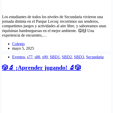
Los estudiantes de todos los niveles de Secundaria vivieron una
jornada distinta en el Parque Lecoq: recorrimos sus senderos,
compartimos juegos y actividades al aire libre, y saboreamos unas
riquísimas hamburguesas en el mejor ambiente. 😋🙌 Una
experiencia de encuentro,…
Colegio
mayo 5, 2025
Eventos
,
s77
,
s88
,
s99
,
SBD1
,
SBD2
,
SBD3
,
Secundaria
🎲🔬 ¡Aprender jugando! 🔬🎲