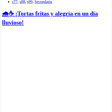
s77
,
s88
,
s99
,
Secundaria
🌧️☕ ¡Tortas fritas y alegría en un día
lluvioso!