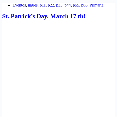
Eventos
,
ingles
,
p11
,
p22
,
p33
,
p44
,
p55
,
p66
,
Primaria
St. Patrick’s Day. March 17 th!