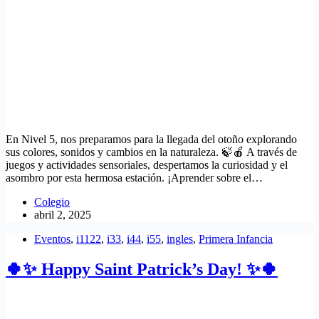
En Nivel 5, nos preparamos para la llegada del otoño explorando
sus colores, sonidos y cambios en la naturaleza. 🍃🍎 A través de
juegos y actividades sensoriales, despertamos la curiosidad y el
asombro por esta hermosa estación. ¡Aprender sobre el…
Colegio
abril 2, 2025
Eventos
,
i1122
,
i33
,
i44
,
i55
,
ingles
,
Primera Infancia
🍀✨ Happy Saint Patrick’s Day! ✨🍀