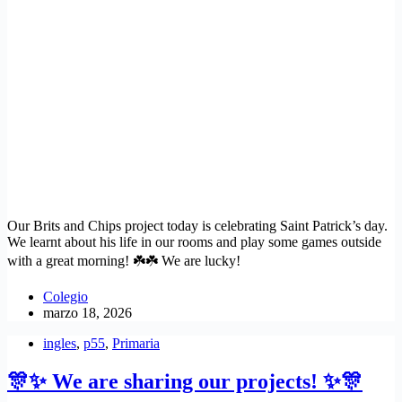
Our Brits and Chips project today is celebrating Saint Patrick’s day.
We learnt about his life in our rooms and play some games outside
with a great morning! ☘️☘️ We are lucky!
Colegio
marzo 18, 2026
ingles
,
p55
,
Primaria
🎊✨ We are sharing our projects! ✨🎊