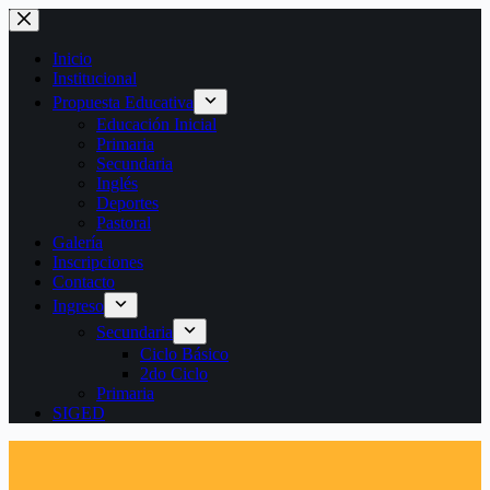
Saltar
al
contenido
Inicio
Institucional
Propuesta Educativa
Educación Inicial
Primaria
Secundaria
Inglés
Deportes
Pastoral
Galería
Inscripciones
Contacto
Ingreso
Secundaria
Ciclo Básico
2do Ciclo
Primaria
SIGED