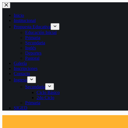
Saltar
al
contenido
Inicio
Institucional
Propuesta Educativa
Educación Inicial
Primaria
Secundaria
Inglés
Deportes
Pastoral
Galería
Inscripciones
Contacto
Ingreso
Secundaria
Ciclo Básico
2do Ciclo
Primaria
SIGED