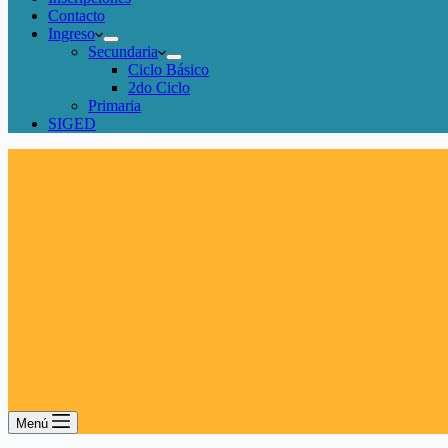
Contacto
Ingreso
Secundaria
Ciclo Básico
2do Ciclo
Primaria
SIGED
Menú