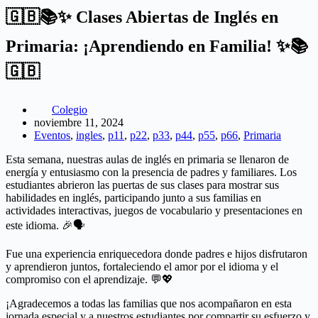
🇬🇧📚✨ Clases Abiertas de Inglés en
Primaria: ¡Aprendiendo en Familia! ✨📚
🇬🇧
Colegio
noviembre 11, 2024
Eventos
,
ingles
,
p11
,
p22
,
p33
,
p44
,
p55
,
p66
,
Primaria
Esta semana, nuestras aulas de inglés en primaria se llenaron de
energía y entusiasmo con la presencia de padres y familiares. Los
estudiantes abrieron las puertas de sus clases para mostrar sus
habilidades en inglés, participando junto a sus familias en
actividades interactivas, juegos de vocabulario y presentaciones en
este idioma. 🎉🗣️
Fue una experiencia enriquecedora donde padres e hijos disfrutaron
y aprendieron juntos, fortaleciendo el amor por el idioma y el
compromiso con el aprendizaje. 💬💖
¡Agradecemos a todas las familias que nos acompañaron en esta
jornada especial y a nuestros estudiantes por compartir su esfuerzo y