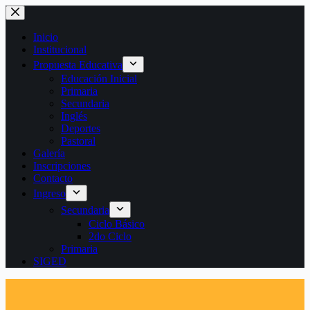
Saltar
al
contenido
Inicio
Institucional
Propuesta Educativa
Educación Inicial
Primaria
Secundaria
Inglés
Deportes
Pastoral
Galería
Inscripciones
Contacto
Ingreso
Secundaria
Ciclo Básico
2do Ciclo
Primaria
SIGED