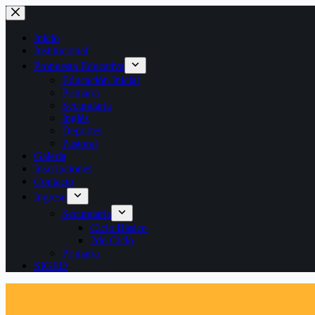
Saltar
al
contenido
Inicio
Institucional
Propuesta Educativa
Educación Inicial
Primaria
Secundaria
Inglés
Deportes
Pastoral
Galería
Inscripciones
Contacto
Ingreso
Secundaria
Ciclo Básico
2do Ciclo
Primaria
SIGED