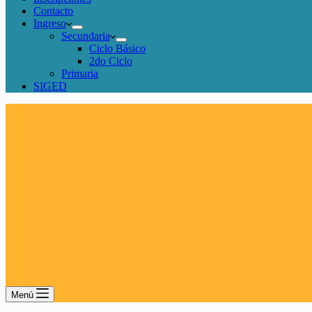
Contacto
Ingreso
Secundaria
Ciclo Básico
2do Ciclo
Primaria
SIGED
Menú