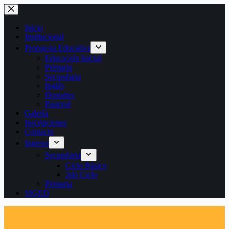
Saltar
al
contenido
Inicio
Institucional
Propuesta Educativa
Educación Inicial
Primaria
Secundaria
Inglés
Deportes
Pastoral
Galería
Inscripciones
Contacto
Ingreso
Secundaria
Ciclo Básico
2do Ciclo
Primaria
SIGED