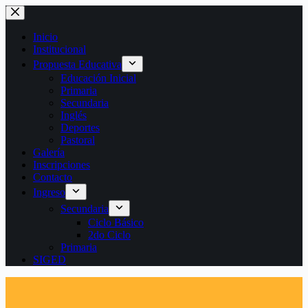
Saltar
al
contenido
Inicio
Institucional
Propuesta Educativa
Educación Inicial
Primaria
Secundaria
Inglés
Deportes
Pastoral
Galería
Inscripciones
Contacto
Ingreso
Secundaria
Ciclo Básico
2do Ciclo
Primaria
SIGED