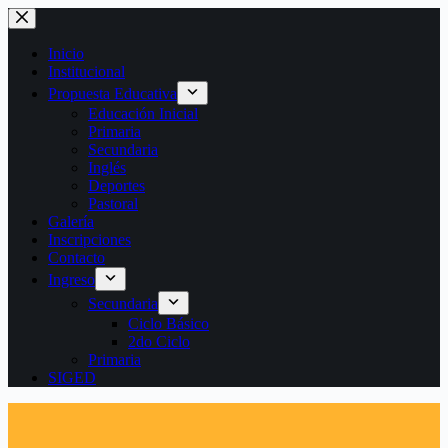
Saltar
al
contenido
Inicio
Institucional
Propuesta Educativa
Educación Inicial
Primaria
Secundaria
Inglés
Deportes
Pastoral
Galería
Inscripciones
Contacto
Ingreso
Secundaria
Ciclo Básico
2do Ciclo
Primaria
SIGED