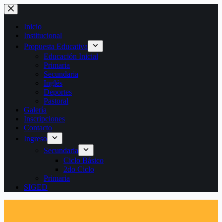
Saltar
al
contenido
Inicio
Institucional
Propuesta Educativa
Educación Inicial
Primaria
Secundaria
Inglés
Deportes
Pastoral
Galería
Inscripciones
Contacto
Ingreso
Secundaria
Ciclo Básico
2do Ciclo
Primaria
SIGED