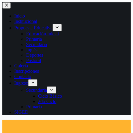
Saltar
al
contenido
Inicio
Institucional
Propuesta Educativa
Educación Inicial
Primaria
Secundaria
Inglés
Deportes
Pastoral
Galería
Inscripciones
Contacto
Ingreso
Secundaria
Ciclo Básico
2do Ciclo
Primaria
SIGED