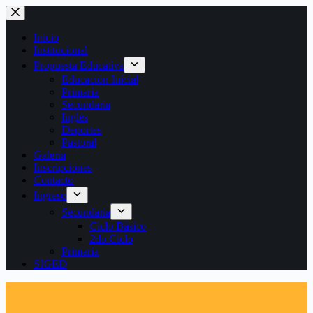
Saltar
al
contenido
Inicio
Institucional
Propuesta Educativa
Educación Inicial
Primaria
Secundaria
Inglés
Deportes
Pastoral
Galería
Inscripciones
Contacto
Ingreso
Secundaria
Ciclo Básico
2do Ciclo
Primaria
SIGED