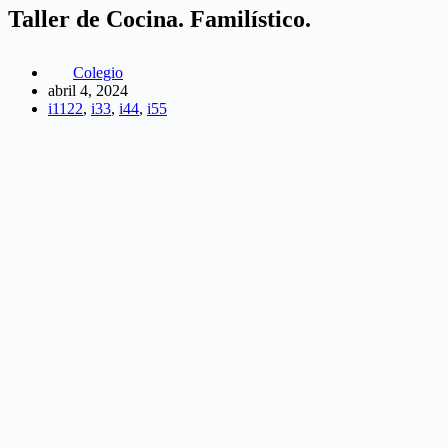
Taller de Cocina. Familístico.
Colegio
abril 4, 2024
i1122
,
i33
,
i44
,
i55