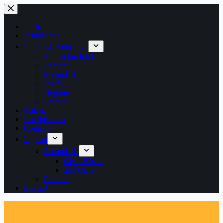
Saltar
al
contenido
Inicio
Institucional
Propuesta Educativa
Educación Inicial
Primaria
Secundaria
Inglés
Deportes
Pastoral
Galería
Inscripciones
Contacto
Ingreso
Secundaria
Ciclo Básico
2do Ciclo
Primaria
SIGED