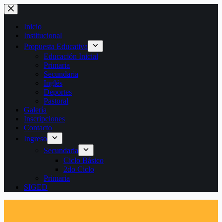
Saltar
al
contenido
Inicio
Institucional
Propuesta Educativa
Educación Inicial
Primaria
Secundaria
Inglés
Deportes
Pastoral
Galería
Inscripciones
Contacto
Ingreso
Secundaria
Ciclo Básico
2do Ciclo
Primaria
SIGED