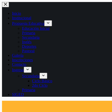
Saltar
al
contenido
Inicio
Institucional
Propuesta Educativa
Educación Inicial
Primaria
Secundaria
Inglés
Deportes
Pastoral
Galería
Inscripciones
Contacto
Ingreso
Secundaria
Ciclo Básico
2do Ciclo
Primaria
SIGED