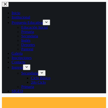
Saltar
al
contenido
Inicio
Institucional
Propuesta Educativa
Educación Inicial
Primaria
Secundaria
Inglés
Deportes
Pastoral
Galería
Inscripciones
Contacto
Ingreso
Secundaria
Ciclo Básico
2do Ciclo
Primaria
SIGED