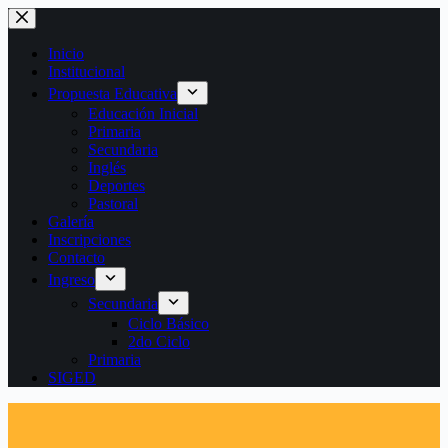
Saltar
al
contenido
Inicio
Institucional
Propuesta Educativa
Educación Inicial
Primaria
Secundaria
Inglés
Deportes
Pastoral
Galería
Inscripciones
Contacto
Ingreso
Secundaria
Ciclo Básico
2do Ciclo
Primaria
SIGED