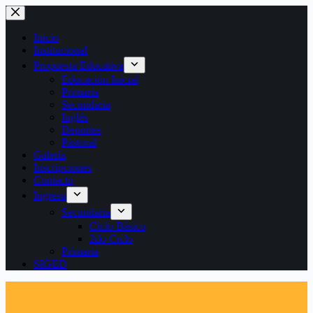
Saltar
al
contenido
Inicio
Institucional
Propuesta Educativa
Educación Inicial
Primaria
Secundaria
Inglés
Deportes
Pastoral
Galería
Inscripciones
Contacto
Ingreso
Secundaria
Ciclo Básico
2do Ciclo
Primaria
SIGED