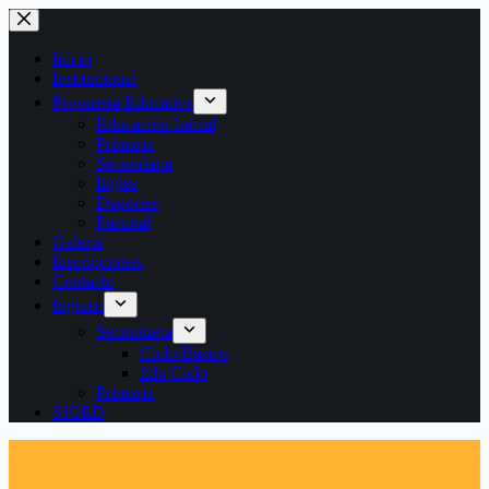
Saltar
al
contenido
Inicio
Institucional
Propuesta Educativa
Educación Inicial
Primaria
Secundaria
Inglés
Deportes
Pastoral
Galería
Inscripciones
Contacto
Ingreso
Secundaria
Ciclo Básico
2do Ciclo
Primaria
SIGED