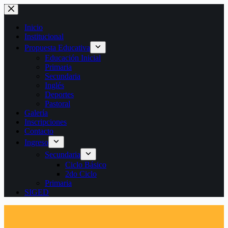
Saltar
al
contenido
Inicio
Institucional
Propuesta Educativa
Educación Inicial
Primaria
Secundaria
Inglés
Deportes
Pastoral
Galería
Inscripciones
Contacto
Ingreso
Secundaria
Ciclo Básico
2do Ciclo
Primaria
SIGED