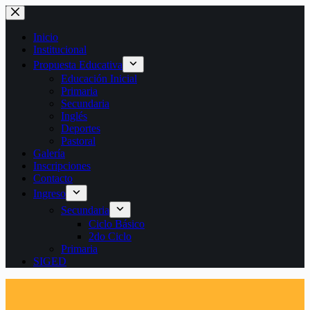
Saltar
al
contenido
Inicio
Institucional
Propuesta Educativa
Educación Inicial
Primaria
Secundaria
Inglés
Deportes
Pastoral
Galería
Inscripciones
Contacto
Ingreso
Secundaria
Ciclo Básico
2do Ciclo
Primaria
SIGED