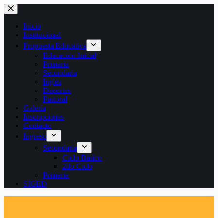
Saltar
al
contenido
Inicio
Institucional
Propuesta Educativa
Educación Inicial
Primaria
Secundaria
Inglés
Deportes
Pastoral
Galería
Inscripciones
Contacto
Ingreso
Secundaria
Ciclo Básico
2do Ciclo
Primaria
SIGED