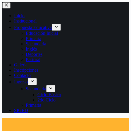
Saltar
al
contenido
Inicio
Institucional
Propuesta Educativa
Educación Inicial
Primaria
Secundaria
Inglés
Deportes
Pastoral
Galería
Inscripciones
Contacto
Ingreso
Secundaria
Ciclo Básico
2do Ciclo
Primaria
SIGED