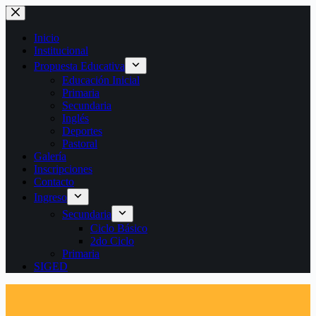
Saltar
al
contenido
Inicio
Institucional
Propuesta Educativa
Educación Inicial
Primaria
Secundaria
Inglés
Deportes
Pastoral
Galería
Inscripciones
Contacto
Ingreso
Secundaria
Ciclo Básico
2do Ciclo
Primaria
SIGED