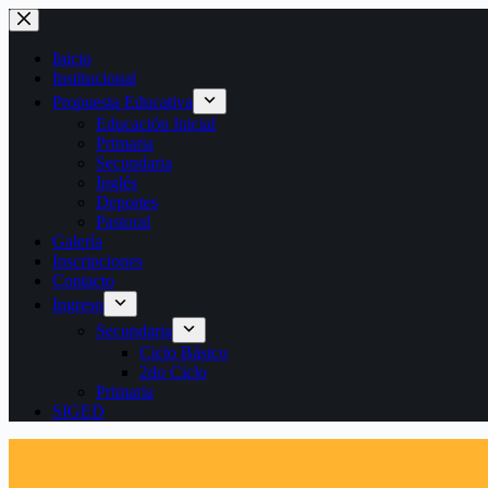
Saltar
al
contenido
Inicio
Institucional
Propuesta Educativa
Educación Inicial
Primaria
Secundaria
Inglés
Deportes
Pastoral
Galería
Inscripciones
Contacto
Ingreso
Secundaria
Ciclo Básico
2do Ciclo
Primaria
SIGED