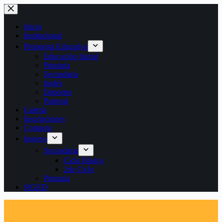
Saltar
al
contenido
Inicio
Institucional
Propuesta Educativa
Educación Inicial
Primaria
Secundaria
Inglés
Deportes
Pastoral
Galería
Inscripciones
Contacto
Ingreso
Secundaria
Ciclo Básico
2do Ciclo
Primaria
SIGED