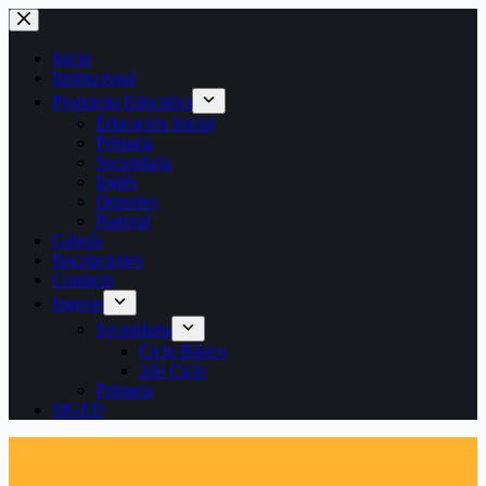
Saltar
al
contenido
Inicio
Institucional
Propuesta Educativa
Educación Inicial
Primaria
Secundaria
Inglés
Deportes
Pastoral
Galería
Inscripciones
Contacto
Ingreso
Secundaria
Ciclo Básico
2do Ciclo
Primaria
SIGED