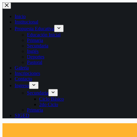
Saltar
al
contenido
Inicio
Institucional
Propuesta Educativa
Educación Inicial
Primaria
Secundaria
Inglés
Deportes
Pastoral
Galería
Inscripciones
Contacto
Ingreso
Secundaria
Ciclo Básico
2do Ciclo
Primaria
SIGED