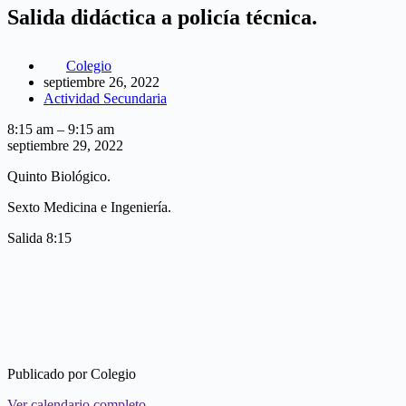
Salida didáctica a policía técnica.
Colegio
septiembre 26, 2022
Actividad Secundaria
Salida
8:15 am
–
9:15 am
didáctica
septiembre 29, 2022
a
Quinto Biológico.
policía
técnica.
Sexto Medicina e Ingeniería.
Salida 8:15
Publicado por
Colegio
Ver calendario completo