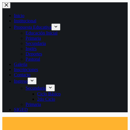
Saltar
al
contenido
Inicio
Institucional
Propuesta Educativa
Educación Inicial
Primaria
Secundaria
Inglés
Deportes
Pastoral
Galería
Inscripciones
Contacto
Ingreso
Secundaria
Ciclo Básico
2do Ciclo
Primaria
SIGED