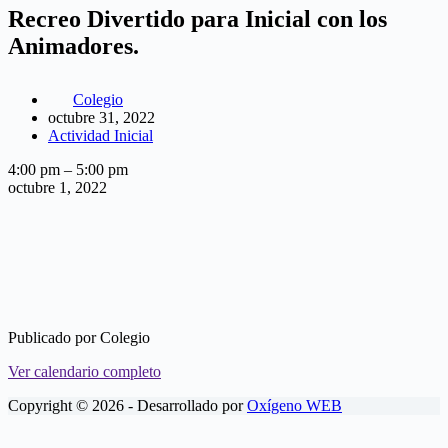
Recreo Divertido para Inicial con los
Animadores.
Colegio
octubre 31, 2022
Actividad Inicial
Recreo
4:00 pm
–
5:00 pm
Divertido
octubre 1, 2022
para
Inicial
con
los
Animadores.
Publicado por
Colegio
Ver calendario completo
Copyright © 2026 - Desarrollado por
Oxígeno WEB