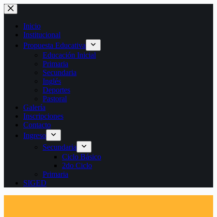
Saltar
al
contenido
Inicio
Institucional
Propuesta Educativa
Educación Inicial
Primaria
Secundaria
Inglés
Deportes
Pastoral
Galería
Inscripciones
Contacto
Ingreso
Secundaria
Ciclo Básico
2do Ciclo
Primaria
SIGED