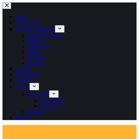
Saltar
al
contenido
Inicio
Institucional
Propuesta Educativa
Educación Inicial
Primaria
Secundaria
Inglés
Deportes
Pastoral
Galería
Inscripciones
Contacto
Ingreso
Secundaria
Ciclo Básico
2do Ciclo
Primaria
SIGED