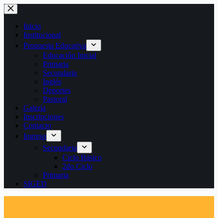
Saltar
al
contenido
Inicio
Institucional
Propuesta Educativa
Educación Inicial
Primaria
Secundaria
Inglés
Deportes
Pastoral
Galería
Inscripciones
Contacto
Ingreso
Secundaria
Ciclo Básico
2do Ciclo
Primaria
SIGED