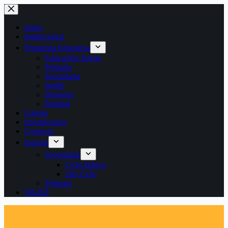
Saltar
al
contenido
Inicio
Institucional
Propuesta Educativa
Educación Inicial
Primaria
Secundaria
Inglés
Deportes
Pastoral
Galería
Inscripciones
Contacto
Ingreso
Secundaria
Ciclo Básico
2do Ciclo
Primaria
SIGED