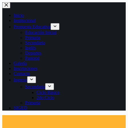
Saltar
al
contenido
Inicio
Institucional
Propuesta Educativa
Educación Inicial
Primaria
Secundaria
Inglés
Deportes
Pastoral
Galería
Inscripciones
Contacto
Ingreso
Secundaria
Ciclo Básico
2do Ciclo
Primaria
SIGED