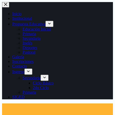
Saltar
al
contenido
Inicio
Institucional
Propuesta Educativa
Educación Inicial
Primaria
Secundaria
Inglés
Deportes
Pastoral
Galería
Inscripciones
Contacto
Ingreso
Secundaria
Ciclo Básico
2do Ciclo
Primaria
SIGED