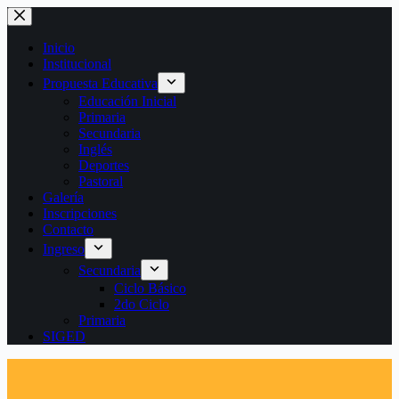
Saltar
al
contenido
Inicio
Institucional
Propuesta Educativa
Educación Inicial
Primaria
Secundaria
Inglés
Deportes
Pastoral
Galería
Inscripciones
Contacto
Ingreso
Secundaria
Ciclo Básico
2do Ciclo
Primaria
SIGED