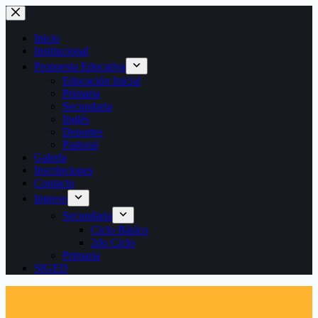
Saltar
al
contenido
Inicio
Institucional
Propuesta Educativa
Educación Inicial
Primaria
Secundaria
Inglés
Deportes
Pastoral
Galería
Inscripciones
Contacto
Ingreso
Secundaria
Ciclo Básico
2do Ciclo
Primaria
SIGED