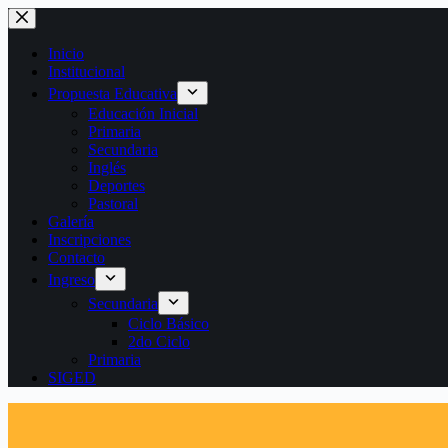
Saltar
al
contenido
Inicio
Institucional
Propuesta Educativa
Educación Inicial
Primaria
Secundaria
Inglés
Deportes
Pastoral
Galería
Inscripciones
Contacto
Ingreso
Secundaria
Ciclo Básico
2do Ciclo
Primaria
SIGED