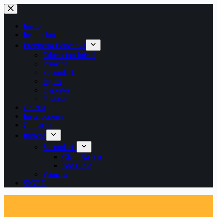
Saltar
al
contenido
Inicio
Institucional
Propuesta Educativa
Educación Inicial
Primaria
Secundaria
Inglés
Deportes
Pastoral
Galería
Inscripciones
Contacto
Ingreso
Secundaria
Ciclo Básico
2do Ciclo
Primaria
SIGED